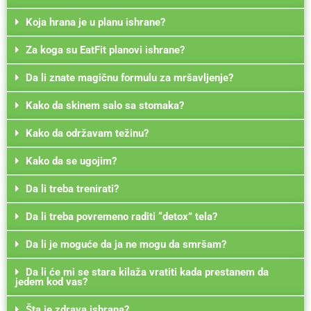
Koja hrana je u planu ishrane?
Za koga su EatFit planovi ishrane?
Da li znate magičnu formulu za mršavljenje?
Kako da skinem salo sa stomaka?
Kako da održavam težinu?
Kako da se ugojim?
Da li treba trenirati?
Da li treba povremeno raditi “detox” tela?
Da li je moguće da ja ne mogu da smršam?
Da li će mi se stara kilaža vratiti kada prestanem da
jedem kod vas?
Šta je zdrava ishrana?