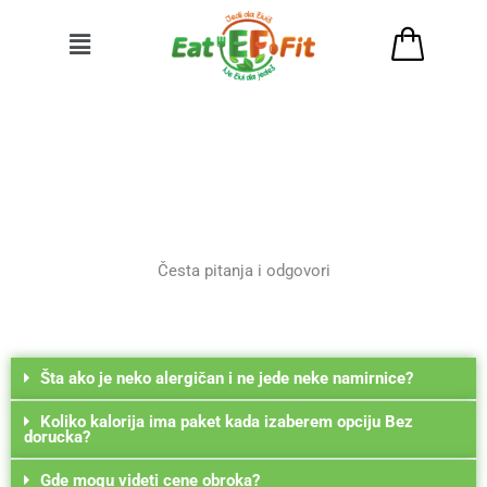
Пређи
на
садржај
Česta pitanja i odgovori
Šta ako je neko alergičan i ne jede neke namirnice?
Koliko kalorija ima paket kada izaberem opciju Bez
dorucka?
Gde mogu videti cene obroka?